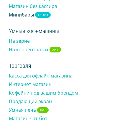
Магазин без кассира
Магазин чат-бот
Минибары
СКОРО
IR PAY
Умные кофемашины
Эквайринг
На зерне
Чаевые картой
На концентратах
ХИТ
ТАРИФЫ
Торговля
БЛОГ
Касса для офлайн магазина
МАГАЗИН
Интернет магазин
Кофейни под вашим брендом
ВХОД
Продающий экран
ОБРАТНАЯ СВЯЗЬ
Умная печь
ХИТ
Магазин чат-бот
8 800 555 18 01