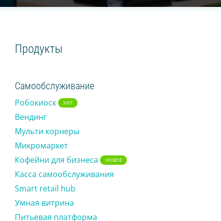
Smart retail hub
Питьевая платформа
Магазин без кассира
Продукты
УМНЫЕ КОФЕМАШИНЫ
Самообслуживание
На зерне
На концентратах
Робокиоск
ХИТ
Вендинг
ТОРГОВЛЯ
Мульти корнеры
Микромаркет
Касса для офлайн магазина
Кофейни для бизнеса
НОВОЕ
Интернет-магазин
Касса самообслуживания
Кофейни под вашим брендом
Smart retail hub
Продающий экран
Умная витрина
Умная печь (ХИТ)
Питьевая платформа