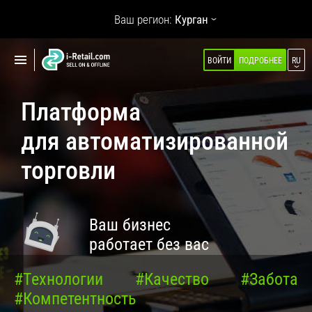
Показать
Ваш регион:
Курган
навигацию
Показать
ВОЙТИ
ПОДРОБНЕЕ
RU
О КОМПАНИИ
навигацию
ПРОДУКТЫ
Платформа
САМООБСЛУЖИВАНИЕ
для автоматизированной
Робокиоск (ХИТ)
торговли
Вендинг
Мульти корнеры
Ваш бизнес
Микромаркет
работает без вас
Кофейни для бизнеса (НОВОЕ)
Касса самообслуживания
#Технологии
#Качество
#Забота
#Компетентность
Умная витрина